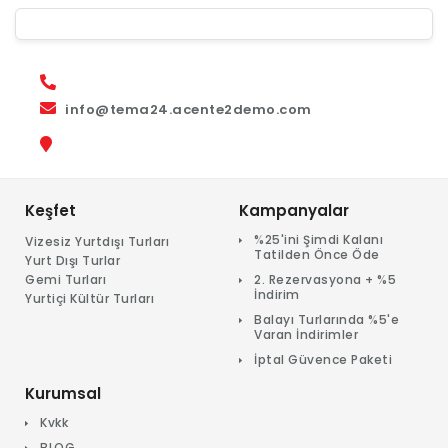
info@tema24.acente2demo.com
Keşfet
Kampanyalar
%25'ini Şimdi Kalanı
Vizesiz Yurtdışı Turları
Tatilden Önce Öde
Yurt Dışı Turlar
Gemi Turları
2. Rezervasyona + %5
İndirim
Yurtiçi Kültür Turları
Balayı Turlarında %5'e
Varan İndirimler
İptal Güvence Paketi
Kurumsal
Kvkk
BLOG