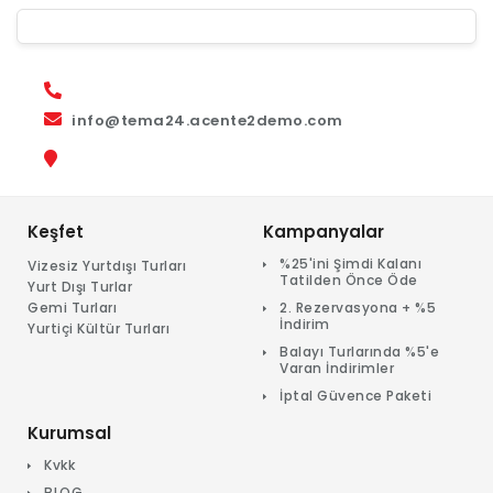
info@tema24.acente2demo.com
Keşfet
Kampanyalar
%25'ini Şimdi Kalanı
Vizesiz Yurtdışı Turları
Tatilden Önce Öde
Yurt Dışı Turlar
Gemi Turları
2. Rezervasyona + %5
İndirim
Yurtiçi Kültür Turları
Balayı Turlarında %5'e
Varan İndirimler
İptal Güvence Paketi
Kurumsal
Kvkk
BLOG